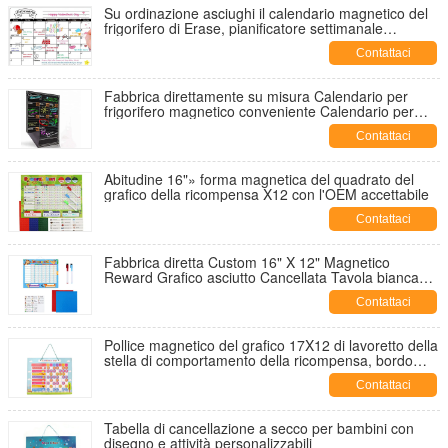
Su ordinazione asciughi il calendario magnetico del
frigorifero di Erase, pianificatore settimanale
magnetico 12" X 16"
Contattaci
Fabbrica direttamente su misura Calendario per
frigorifero magnetico conveniente Calendario per
cucina magnetico
Contattaci
Abitudine 16"» forma magnetica del quadrato del
grafico della ricompensa X12 con l'OEM accettabile
Contattaci
Fabbrica diretta Custom 16" X 12" Magnetico
Reward Grafico asciutto Cancellata Tavola bianca
Suggerimenti di attività e Magnetico di supporto
Contattaci
Pollice magnetico del grafico 17X12 di lavoretto della
stella di comportamento della ricompensa, bordo
asciutto magnetico di Earse
Contattaci
Tabella di cancellazione a secco per bambini con
disegno e attività personalizzabili