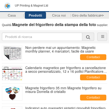
UP Printing & Magnet Ltd
Casa
Prodotti
Circa noi
Giro della fabbrica
>>
Magnete del frigorifero della stampa della foto
Qualità
supplier.
Non perdere mai un appuntamento: Magnetic
monthly planner, 4 marcatori, facile da usare
Contattaci
Calendario magnetico per frigorifero a cancellazione
a secco personalizzato, 12 x 16 pollici Pianificatore
settimanale magnetico con marcatore di
Contattaci
cancellazione a secco
Magnete frigorifero 35 mm Magnete frigorifero su
misura Domella di cristallo
Contattaci
Indicatori auto magnetici sintetici rimovibili frigorifero