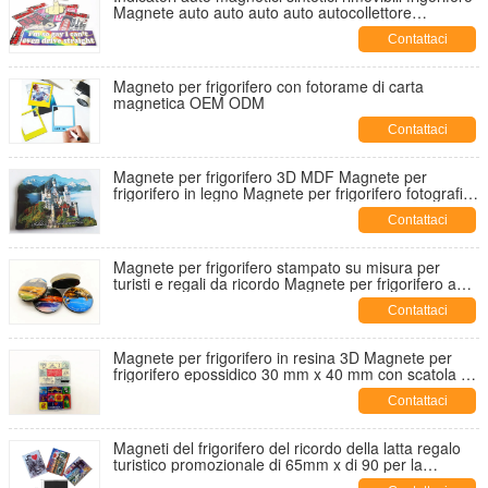
Magnete auto auto auto auto autocollettore
resistenza all'acqua SGS approvato
Contattaci
Magneto per frigorifero con fotorame di carta
magnetica OEM ODM
Contattaci
Magnete per frigorifero 3D MDF Magnete per
frigorifero in legno Magnete per frigorifero fotografico
personalizzato
Contattaci
Magnete per frigorifero stampato su misura per
turisti e regali da ricordo Magnete per frigorifero a
cupola di vetro da 35 mm
Contattaci
Magnete per frigorifero in resina 3D Magnete per
frigorifero epossidico 30 mm x 40 mm con scatola di
plastica trasparente
Contattaci
Magneti del frigorifero del ricordo della latta regalo
turistico promozionale di 65mm x di 90 per la
decorazione