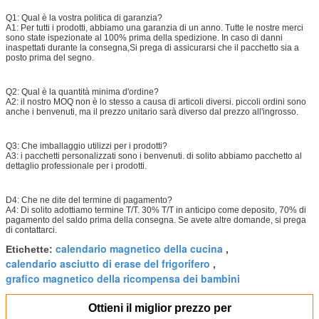
Q1: Qual è la vostra politica di garanzia?
A1: Per tutti i prodotti, abbiamo una garanzia di un anno. Tutte le nostre merci
sono state ispezionate al 100% prima della spedizione. In caso di danni
inaspettati durante la consegna,Si prega di assicurarsi che il pacchetto sia a
posto prima del segno.
Q2: Qual è la quantità minima d'ordine?
A2: il nostro MOQ non è lo stesso a causa di articoli diversi. piccoli ordini sono
anche i benvenuti, ma il prezzo unitario sarà diverso dal prezzo all'ingrosso.
Q3: Che imballaggio utilizzi per i prodotti?
A3: i pacchetti personalizzati sono i benvenuti. di solito abbiamo pacchetto al
dettaglio professionale per i prodotti.
D4: Che ne dite del termine di pagamento?
A4: Di solito adottiamo termine T/T. 30% T/T in anticipo come deposito, 70% di
pagamento del saldo prima della consegna. Se avete altre domande, si prega
di contattarci.
calendario magnetico della cucina
Etichette:
,
calendario asciutto di erase del frigorifero
,
grafico magnetico della ricompensa dei bambini
Ottieni il miglior prezzo per