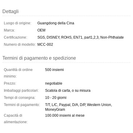
Dettagli
Luogo di origine:
Guangdong della Cina
Marca:
OEM
Certificazione:
SGS, DISNEY, ROHS, EN71, part1,2,3, Non-Phthalate
Numero di modello:
MCC-002
Termini di pagamento e spedizione
Quantità di ordine
500 insiemi
minimo:
Prezzo:
negotiable
Imballaggi particolari:
Scatola di carta, o su misura
Tempi di consegna:
10 - 20 giorni
Termini di pagamento:
T/T, L/C, Paypal, D/A, D/P, Western Union,
MoneyGram
Capacità di
100.000 insiemi al mese
alimentazione: