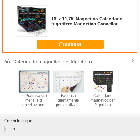
16' x 11,75' Magnetico Calendario
frigorifero Magnetico Cancellare
a secco Calendario murario
frigorifero Memorandum Pad
Continua
Calendario magnetico del frigorifero
Più
ario di
2. Pianificatore
Fabbrica
Calendario
Calend
azione a
mensile di
direttamente
magnetico per
magnetico
o per
cancellazione a
personalizzato
frigorifero
cuci
o 11' x 8'
secco del
Bambini primo
Calendario
cchie
frigorifero
calendario
magnetico per la
magnetico -
frigorifero
gestione del
Cambi la lingua
resistente alle
magnetico
tempo
macchie e facile
giornaliero per
Italian
da pulire
l'apprendimento
prescolare