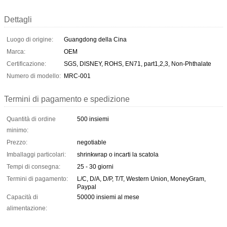
Dettagli
Luogo di origine:
Guangdong della Cina
Marca:
OEM
Certificazione:
SGS, DISNEY, ROHS, EN71, part1,2,3, Non-Phthalate
Numero di modello:
MRC-001
Termini di pagamento e spedizione
Quantità di ordine
500 insiemi
minimo:
Prezzo:
negotiable
Imballaggi particolari:
shrinkwrap o incarti la scatola
Tempi di consegna:
25 - 30 giorni
Termini di pagamento:
L/C, D/A, D/P, T/T, Western Union, MoneyGram,
Paypal
Capacità di
50000 insiemi al mese
alimentazione: