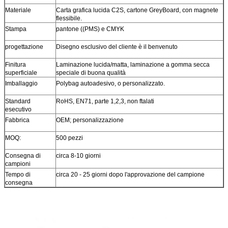
Materiale
Carta grafica lucida C2S, cartone GreyBoard, con magnete
flessibile.
Stampa
pantone ((PMS) e CMYK
progettazione
Disegno esclusivo del cliente è il benvenuto
Finitura
Laminazione lucida/matta, laminazione a gomma secca
superficiale
speciale di buona qualità
Imballaggio
Polybag autoadesivo, o personalizzato.
Standard
RoHS, EN71, parte 1,2,3, non ftalati
esecutivo
Fabbrica
OEM; personalizzazione
MOQ:
500 pezzi
Consegna di
circa 8-10 giorni
campioni
Tempo di
circa 20 - 25 giorni dopo l'approvazione del campione
consegna