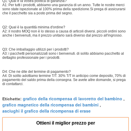
Q1: Qual è la vostra politica di garanzia?
A1: Per tutti i prodotti, abbiamo una garanzia di un anno. Tutte le nostre merci
sono state ispezionate al 100% prima della spedizione.Si prega di assicurarsi
che il pacchetto sia a posto prima del segno.
Q2: Qual è la quantità minima d'ordine?
A2: il nostro MOQ non è lo stesso a causa di articoli diversi. piccoli ordini sono
anche i benvenuti, ma il prezzo unitario sarà diverso dal prezzo all'ingrosso.
Q3: Che imballaggio utilizzi per i prodotti?
A3: i pacchetti personalizzati sono i benvenuti. di solito abbiamo pacchetto al
dettaglio professionale per i prodotti.
D4: Che ne dite del termine di pagamento?
A4: Di solito adottiamo termine T/T. 30% T/T in anticipo come deposito, 70% di
pagamento del saldo prima della consegna. Se avete altre domande, si prega
di contattarci.
grafico della ricompensa di lavoretto del bambino
Etichette:
,
grafico magnetico della ricompensa dei bambini
,
asciughi il grafico della ricompensa di erase
Ottieni il miglior prezzo per