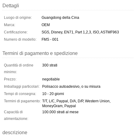
Dettagli
Luogo di origine:
Guangdong della Cina
Marca:
OEM
Certificazione:
SGS, Disney, EN71, Part 1,2,3, ISO, ASTMF963
Numero di modello:
FMS - 001
Termini di pagamento e spedizione
Quantità di ordine
300 strati
minimo:
Prezzo:
negotiable
Imballaggi particolari:
Polisacco autoadesivo, o su misura
Tempi di consegna:
10 - 20 giorni
Termini di pagamento:
T/T, L/C, Paypal, D/A, D/P, Western Union,
MoneyGram, Paypal
Capacità di
100.000 strati al mese
alimentazione:
descrizione