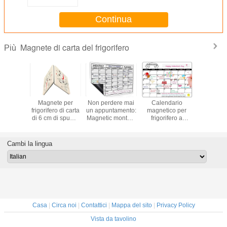
frigorifero
Continua
Magnete di carta del frigorifero
Più
evole di
Magnete per
Non perdere mai
Calendario
Magnetic
l magnete
frigorifero di carta
un appuntamento:
magnetico per
frigorifero
rifero del
di 6 cm di spuma
Magnetic monthly
frigorifero a
ROHS Ma
l'OEM e
EVA
planner, 4
cancellazione a
per frigor
agnetici
personalizzato
marcatori, facile
secco
carta puz
eabili
Magneti per
da usare
personalizzato, 12
bambin
Cambi la lingua
tomobile
frigorifero
x 16 pollici
impara
personalizzati
Pianificatore
gioc
settimanale
magnetico con
marcatore di
cancellazione a
secco
Casa
|
Circa noi
|
Contattici
|
Mappa del sito
|
Privacy Policy
Vista da tavolino