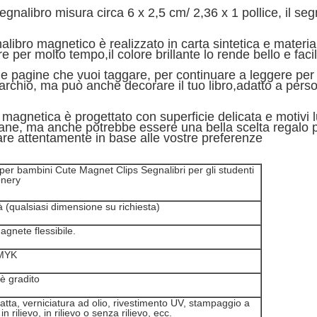
gnalibro misura circa 6 x 2,5 cm/ 2,36 x 1 pollice, il se
gnalibro magnetico è realizzato in carta sintetica e mater
re per molto tempo,il colore brillante lo rende bello e fac
 le pagine che vuoi taggare, per continuare a leggere per
rchio, ma può anche decorare il tuo libro,adatto a per
a magnetica è progettato con superficie delicata e motivi
ane, ma anche potrebbe essere una bella scelta regalo p
lare attentamente in base alle vostre preferenze
per bambini Cute Magnet Clips Segnalibri per gli studenti
onery
 (qualsiasi dimensione su richiesta)
agnete flessibile.
CMYK
 è gradito
tta, verniciatura ad olio, rivestimento UV, stampaggio a
n rilievo, in rilievo o senza rilievo, ecc.