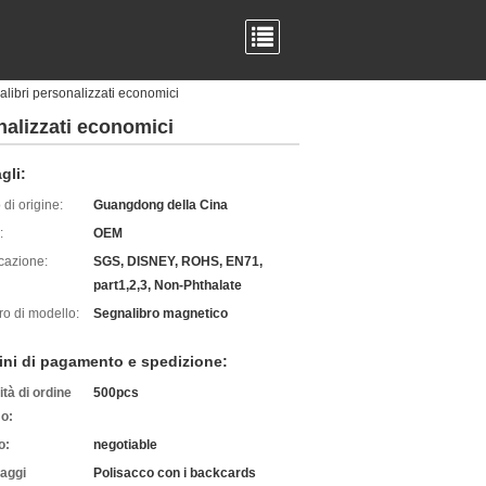
libri personalizzati economici
nalizzati economici
gli:
di origine:
Guangdong della Cina
:
OEM
icazione:
SGS, DISNEY, ROHS, EN71,
part1,2,3, Non-Phthalate
o di modello:
Segnalibro magnetico
ini di pagamento e spedizione:
tà di ordine
500pcs
o:
o:
negotiable
laggi
Polisacco con i backcards