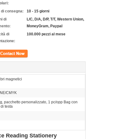
olari:
 di consegna:
10 - 15 giorni
i di
L/C, D/A, D/P, T/T, Western Union,
ento:
MoneyGram, Paypal
ità di
100.000 pezzi al mese
ntazione:
tto
bri magnetici
NE/CMYK
, pacchetto personalizzato, 1 pc/opp Bag con
di testa
ice Reading Stationery