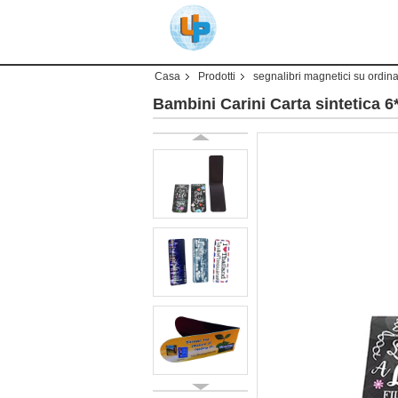
Casa
Prodotti
segnalibri magnetici su ordin
Bambini Carini Carta sintetica 