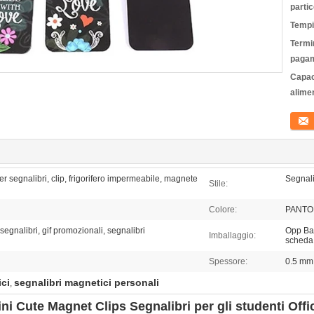
partic
Tempi
Termin
pagam
Capac
alime
Conta
 segnalibri, clip, frigorifero impermeabile, magnete
Segnali
Stile:
Colore:
PANTO
segnalibri, gif promozionali, segnalibri
Opp Bag
Imballaggio:
scheda 
Spessore:
0.5 mm
ici
segnalibri magnetici personali
,
ni Cute Magnet Clips Segnalibri per gli studenti Off