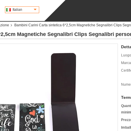
Italian
azione
Bambini Carini Carta sintetica 6*2,5cm Magnetiche Segnalibri Clips Segna
6*2,5cm Magnetiche Segnalibri Clips Segnalibri perso
Detta
Luogo 
Marca
Certif
Numer
Term
Quanti
minim
Prezz
Imbal