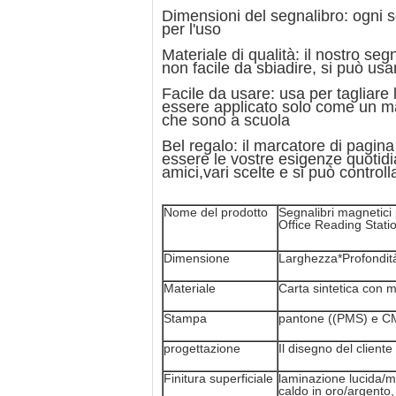
Dimensioni del segnalibro: ogni se
per l'uso
Materiale di qualità: il nostro se
non facile da sbiadire, si può usa
Facile da usare: usa per tagliare
essere applicato solo come un ma
che sono a scuola
Bel regalo: il marcatore di pagin
essere le vostre esigenze quotidi
amici,vari scelte e si può control
Nome del prodotto
Segnalibri magnetici 
Office Reading Stati
Dimensione
Larghezza*Profondità
Materiale
Carta sintetica con m
Stampa
pantone ((PMS) e 
progettazione
Il disegno del cliente
Finitura superficiale
laminazione lucida/ma
caldo in oro/argento, i