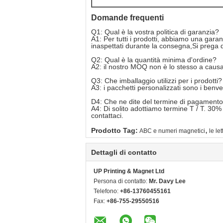
Domande frequenti
Q1: Qual è la vostra politica di garanzia?
A1: Per tutti i prodotti, abbiamo una gara
inaspettati durante la consegna,Si prega d
Q2: Qual è la quantità minima d'ordine?
A2: il nostro MOQ non è lo stesso a causa d
Q3: Che imballaggio utilizzi per i prodotti?
A3: i pacchetti personalizzati sono i benve
D4: Che ne dite del termine di pagament
A4: Di solito adottiamo termine T / T. 30
contattaci.
,
Prodotto Tag:
ABC e numeri magnetici
le le
Dettagli di contatto
UP Printing & Magnet Ltd
Persona di contatto:
Mr. Davy Lee
Telefono:
+86-13760455161
Fax:
+86-755-29550516