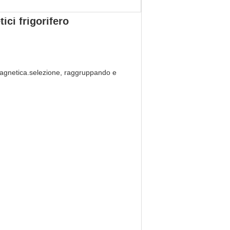
ci frigorifero
 magnetica.selezione, raggruppando e