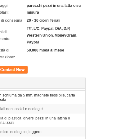
laggi
parecchi pezzi in una latta o su
olari:
misura
 di consegna:
20 - 30 giorni feriali
T/T, L/C, Paypal, D/A, D/P,
i di
Western Union, MoneyGram,
ento:
Paypal
ità di
50.000 moda al mese
ntazione:
tto
n schiuma da 5 mm, magnete flessibile, carta
pata
iali non tossici e ecologici
la di plastica, diversi pezzi in una lattina o
nalizzati
tico, ecologico, leggero