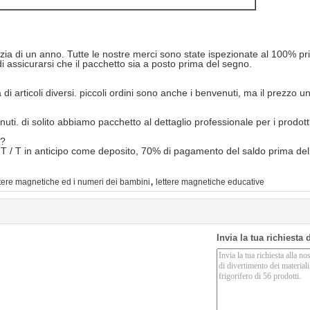
nzia di un anno. Tutte le nostre merci sono state ispezionate al 100% pr
i assicurarsi che il pacchetto sia a posto prima del segno.
i articoli diversi. piccoli ordini sono anche i benvenuti, ma il prezzo un
nuti. di solito abbiamo pacchetto al dettaglio professionale per i prodotti
o?
% T / T in anticipo come deposito, 70% di pagamento del saldo prima de
,
ttere magnetiche ed i numeri dei bambini
lettere magnetiche educative
Invia la tua richiesta