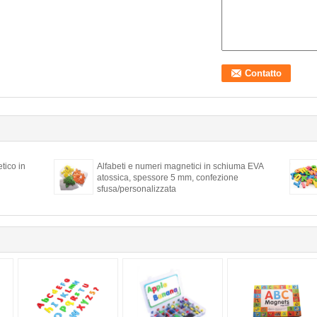
tico in
Alfabeti e numeri magnetici in schiuma EVA
atossica, spessore 5 mm, confezione
sfusa/personalizzata