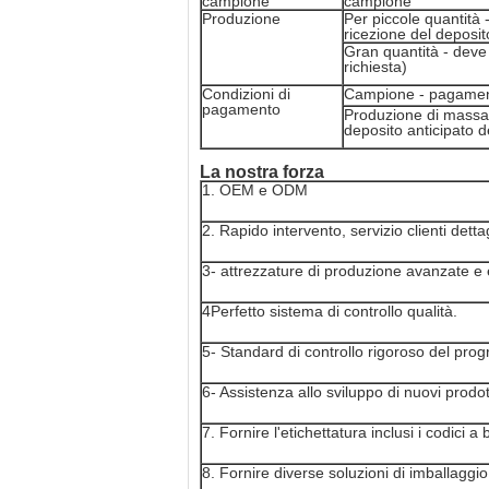
campione
campione
Produzione
Per piccole quantità 
ricezione del deposit
Gran quantità - deve
richiesta)
Condizioni di
Campione - pagament
pagamento
Produzione di massa 
deposito anticipato 
La nostra forza
1. OEM e ODM
2. Rapido intervento, servizio clienti dettag
3- attrezzature di produzione avanzate e el
4Perfetto sistema di controllo qualità.
5- Standard di controllo rigoroso del pr
6- Assistenza allo sviluppo di nuovi prodot
7. Fornire l'etichettatura inclusi i codici a 
8. Fornire diverse soluzioni di imballaggio