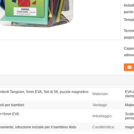
Imbal
partic
Tempi
Termin
pagam
Capac
alime
Conta
tenti Tangram, 5mm EVA, Set di 56, puzzle magnetico
EVA i
Materiale:
stam
toli per bambini
Vantaggi:
Mater
5mm+5mm EVA
Scato
Imballaggio:
perso
namento, istruzione iniziale per il bambino /kids
Caratteristica:
magne