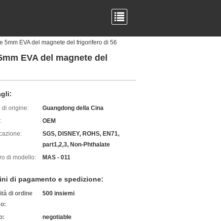
le 5mm EVA del magnete del frigorifero di 56
e 5mm EVA del magnete del
gli:
di origine:
Guangdong della Cina
:
OEM
icazione:
SGS, DISNEY, ROHS, EN71,
part1,2,3, Non-Phthalate
o di modello:
MAS - 011
ini di pagamento e spedizione:
tà di ordine
500 insiemi
o:
o:
negotiable