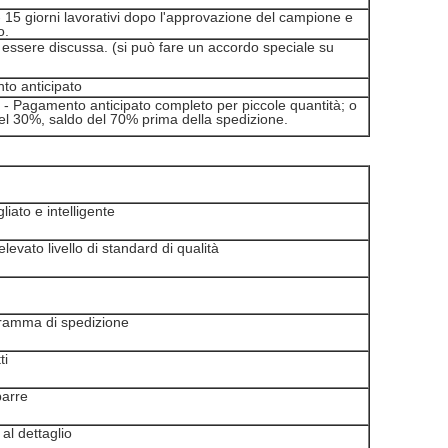
- 15 giorni lavorativi dopo l'approvazione del campione e
o.
 essere discussa. (si può fare un accordo speciale su
o anticipato
- Pagamento anticipato completo per piccole quantità; o
del 30%, saldo del 70% prima della spedizione.
liato e intelligente
evato livello di standard di qualità
ogramma di spedizione
ti
barre
 al dettaglio