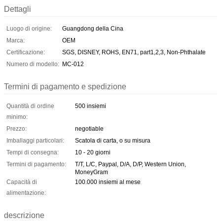
Dettagli
Luogo di origine:
Guangdong della Cina
Marca:
OEM
Certificazione:
SGS, DISNEY, ROHS, EN71, part1,2,3, Non-Phthalate
Numero di modello:
MC-012
Termini di pagamento e spedizione
Quantità di ordine
500 insiemi
minimo:
Prezzo:
negotiable
Imballaggi particolari:
Scatola di carta, o su misura
Tempi di consegna:
10 - 20 giorni
Termini di pagamento:
T/T, L/C, Paypal, D/A, D/P, Western Union,
MoneyGram
Capacità di
100.000 insiemi al mese
alimentazione:
descrizione