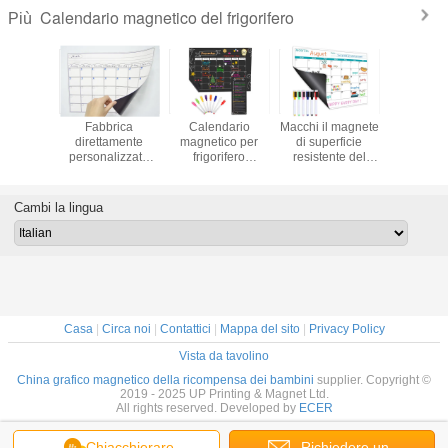
Calendario magnetico del frigorifero
Più
ficatore
Fabbrica
Calendario
Macchi il magnete
Calend
le di
direttamente
magnetico per
di superficie
magnetico
azione a
personalizzato
frigorifero
resistente del
cuci
o del
Bambini primo
Calendario
frigorifero asciutto
rifero
calendario
magnetico per la
cancellano il
tico -
frigorifero
gestione del
calendario per il
Cambi la lingua
nte alle
magnetico
tempo
frigorifero
e facile
giornaliero per
ulire
l'apprendimento
prescolare
Casa
|
Circa noi
|
Contattici
|
Mappa del sito
|
Privacy Policy
Vista da tavolino
China grafico magnetico della ricompensa dei bambini
supplier. Copyright ©
2019 - 2025 UP Printing & Magnet Ltd.
All rights reserved. Developed by
ECER
Chiacchierare
Richiedere un