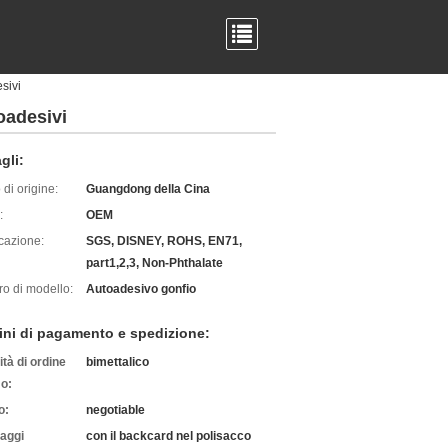
sivi
oadesivi
gli:
di origine:
Guangdong della Cina
:
OEM
icazione:
SGS, DISNEY, ROHS, EN71,
part1,2,3, Non-Phthalate
o di modello:
Autoadesivo gonfio
ini di pagamento e spedizione:
tà di ordine
bimettalico
o:
o:
negotiable
laggi
con il backcard nel polisacco