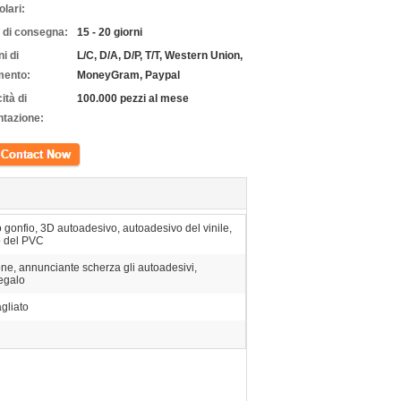
olari:
 di consegna:
15 - 20 giorni
i di
L/C, D/A, D/P, T/T, Western Union,
ento:
MoneyGram, Paypal
ità di
100.000 pezzi al mese
ntazione:
tto
 gonfio, 3D autoadesivo, autoadesivo del vinile,
o del PVC
ne, annunciante scherza gli autoadesivi,
regalo
gliato