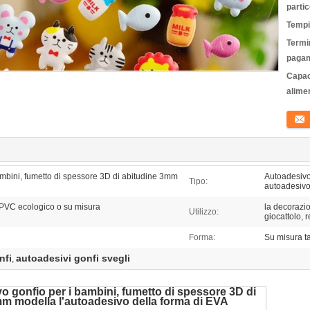
partic
Tempi
Termin
pagam
Capac
alime
Conta
ambini, fumetto di spessore 3D di abitudine 3mm
Autoadesivo
Tipo:
autoadesiv
 PVC ecologico o su misura
la decorazio
Utilizzo:
giocattolo, 
Forma:
Su misura ta
nfi
autoadesivi gonfi svegli
,
o gonfio per i bambini, fumetto di spessore 3D di
m modella l'autoadesivo della forma di EVA