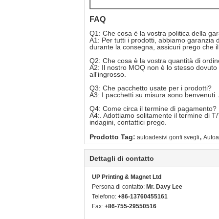
FAQ
Q1: Che cosa è la vostra politica della ga
A1: Per tutti i prodotti, abbiamo garanzia
durante la consegna, assicuri prego che i
Q2: Che cosa è la vostra quantità di ordi
A2: Il nostro MOQ non è lo stesso dovuto gli
all'ingrosso.
Q3: Che pacchetto usate per i prodotti?
A3: I pacchetti su misura sono benvenuti. 
Q4: Come circa il termine di pagamento?
A4:. Adottiamo solitamente il termine di T
indagini, contattici prego.
,
Prodotto Tag:
autoadesivi gonfi svegli
Autoa
Dettagli di contatto
UP Printing & Magnet Ltd
Persona di contatto:
Mr. Davy Lee
Telefono:
+86-13760455161
Fax:
+86-755-29550516