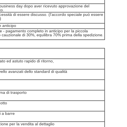
 business day dopo aver ricevuto approvazione del
to.
essità di essere discusso. (l'accordo speciale può essere
)
 anticipo
e - pagamento completo in anticipo per la piccola
to cauzionale di 30%, equilibra 70% prima della spedizione.
iato ed astuto rapido di ritorno,
vello avanzati dello standard di qualità
ma di trasporto
otto
i a barre
zione per la vendita al dettaglio