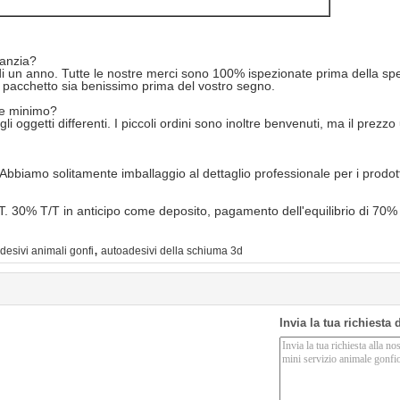
ranzia?
 di un anno. Tutte le nostre merci sono 100% ispezionate prima della spe
l pacchetto sia benissimo prima del vostro segno.
ne minimo?
 oggetti differenti. I piccoli ordini sono inoltre benvenuti, ma il prezzo
Abbiamo solitamente imballaggio al dettaglio professionale per i prodott
/T. 30% T/T in anticipo come deposito, pagamento dell'equilibrio di 70%
,
desivi animali gonfi
autoadesivi della schiuma 3d
Invia la tua richiesta