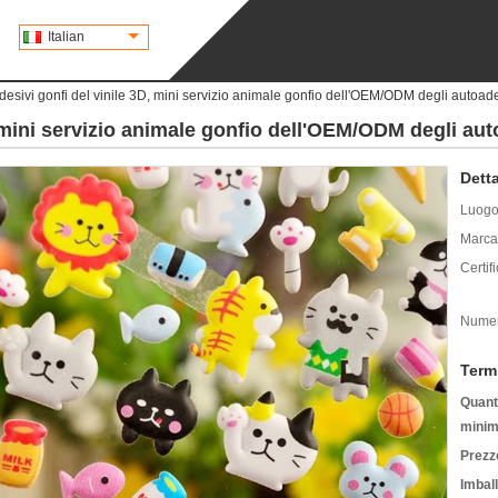
Italian
esivi gonfi del vinile 3D, mini servizio animale gonfio dell'OEM/ODM degli autoade
 mini servizio animale gonfio dell'OEM/ODM degli aut
Detta
Luogo 
Marca
Certif
Numer
Term
Quanti
minim
Prezz
Imbal