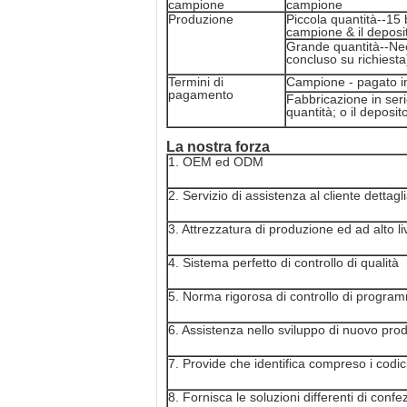
campione
campione
Produzione
Piccola quantità--15
campione & il deposi
Grande quantità--Nec
concluso su richiesta
Termini di
Campione - pagato in
pagamento
Fabbricazione in seri
quantità; o il deposi
La nostra forza
1. OEM ed ODM
2. Servizio di assistenza al cliente dettagl
3. Attrezzatura di produzione ed ad alto li
4. Sistema perfetto di controllo di qualità
5. Norma rigorosa di controllo di program
6. Assistenza nello sviluppo di nuovo prod
7. Provide che identifica compreso i codic
8. Fornisca le soluzioni differenti di confe