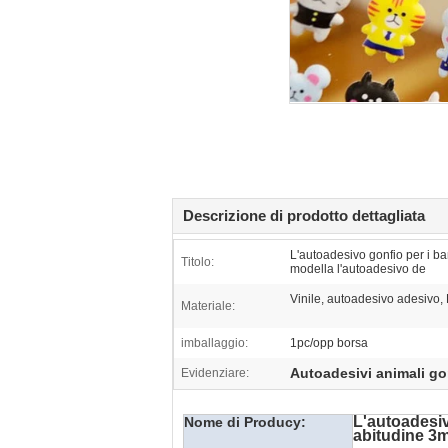
Descrizione di prodotto dettagliata
L'autoadesivo gonfio per i b
Titolo:
modella l'autoadesivo de
Vinile, autoadesivo adesivo,
Materiale:
imballaggio:
1pc/opp borsa
Autoadesivi animali go
Evidenziare:
L'autoadesiv
Nome di Producy:
abitudine 3m