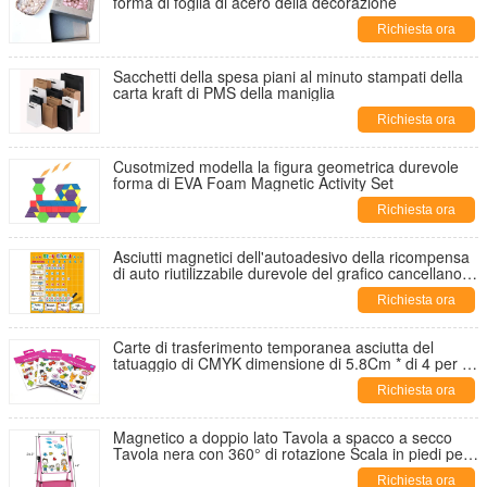
forma di foglia di acero della decorazione
Richiesta ora
Sacchetti della spesa piani al minuto stampati della
carta kraft di PMS della maniglia
Richiesta ora
Cusotmized modella la figura geometrica durevole
forma di EVA Foam Magnetic Activity Set
Richiesta ora
Asciutti magnetici dell'autoadesivo della ricompensa
di auto riutilizzabile durevole del grafico cancellano il
grafico di lavoretto di lavagna
Richiesta ora
Carte di trasferimento temporanea asciutta del
tatuaggio di CMYK dimensione di 5.8Cm * di 4 per i
vestiti
Richiesta ora
Magnetico a doppio lato Tavola a spacco a secco
Tavola nera con 360° di rotazione Scala in piedi per
bambini Scala d'arte
Richiesta ora