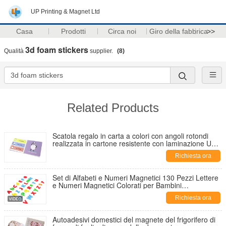
UP Printing & Magnet Ltd
Casa
Prodotti
Circa noi
Giro della fabbrica
>>
3d foam stickers
Qualità
supplier.
(8)
Related Products
Scatola regalo in carta a colori con angoli rotondi
realizzata in cartone resistente con laminazione UV
PP e dimensioni personalizzate per le esigenze di
Richiesta ora
imballaggio
Set di Alfabeti e Numeri Magnetici 130 Pezzi Lettere
e Numeri Magnetici Colorati per Bambini
Apprendimento Educativo e Gioco Creativo
Richiesta ora
Autoadesivi domestici del magnete del frigorifero di